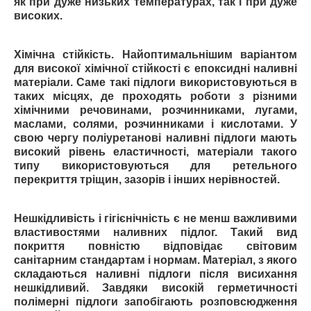
як при дуже низьких температурах, так і при дуже
високих.
Хімічна стійкість. Найоптимальнішим варіантом
для високої хімічної стійкості є епоксидні наливні
матеріали. Саме такі підлоги використовуються в
таких місцях, де проходять роботи з різними
хімічними речовинами, розчинниками, лугами,
маслами, солями, розчинниками і кислотами. У
свою чергу поліуретанові наливні підлоги мають
високий рівень еластичності, матеріали такого
типу використовуються для ретельного
перекриття тріщин, зазорів і інших нерівностей.
Нешкідливість і гігієнічність є не менш важливими
властивостями наливних підлог. Такий вид
покриття повністю відповідає світовим
санітарним стандартам і нормам. Матеріал, з якого
складаються наливні підлоги після висихання
нешкідливий. Завдяки високій герметичності
полімерні підлоги запобігають розповсюдження