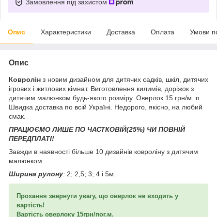
Замовлення під захистом
Опис
Характеристики
Доставка
Оплата
Умови п
Опис
Ковролін
з новим дизайном для дитячих садків, шкіл, дитячих
ігрових і житлових кімнат. Виготовлення килимів, доріжок з
дитячим малюнком будь-якого розміру. Оверлок 15 грн/м. п.
Швидка доставка по всій Україні. Недорого, якісно, на любий
смак.
ПРАЦЮЄМО ЛИШЕ ПО ЧАСТКОВІЙ(25%) ЧИ ПОВНІЙ
ПЕРЕДПЛАТІ!
Завжди в наявності більше 10 дизайнів ковроліну з дитячим
малюнком.
Ширина рулону
:
2; 2,5; 3; 4 і 5м.
Прохання звернути увагу, що оверлок не входить у
вартість!
Вартість оверлоку 15грн/пог.м.