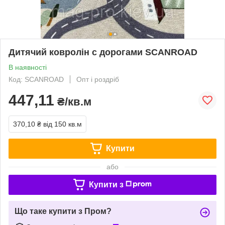
Дитячий ковролін c дорогами SCANROAD
В наявності
Код: SCANROAD
Опт і роздріб
447,11
₴/кв.м
370,10 ₴
від 150 кв.м
Купити
або
Купити з
Що таке купити з Пром?