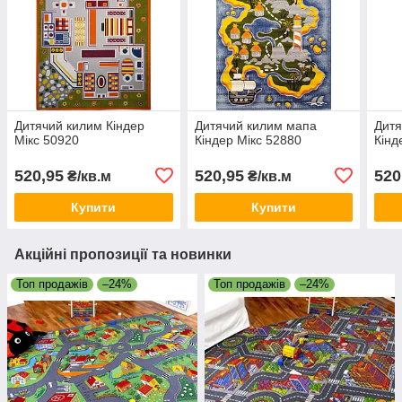
Дитячий килим Кіндер
Дитячий килим мапа
Дитя
Мікс 50920
Кіндер Мікс 52880
Кінд
520,95
520,95
520
₴/кв.м
₴/кв.м
Купити
Купити
Акційні пропозиції та новинки
Топ продажів
–24%
Топ продажів
–24%