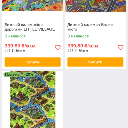
Дитячий килимолін з
Дитячий килимин Велике
дорогами LITTLE VILLAGE
місто
В наявності
В наявності
339,80
339,80
₴/кв.м
₴/кв.м
447,11 ₴/кв.м
447,11 ₴/кв.м
Купити
Купити
Новинка
–20%