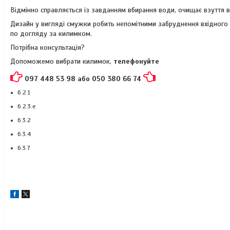
Відмінно справляється із завданням вбирання води, очищає взуття в
Дизайн у вигляді смужки робить непомітними забруднення вхідного
по догляду за килимком.
Потрібна консультація?
Допоможемо вибрати килимок,
телефонуйте
097 448 53 98 або 050 380 66 74
6.2.1
6.2.3.e
6.3.2
6.3.4
6.3.7