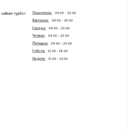
Понеділок
09:00
20:00
 зайвих турбот
Вівторок
09:00
20:00
Середа
09:00
20:00
Четвер
09:00
20:00
Пʼятниця
09:00
20:00
Субота
11:00
18:00
Неділя
11:00
14:00
Решіток килимок 60*90
Караван (Karavan)
В наявності
208,38 ₴