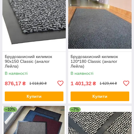
Брудозахисний килимок
Брудозахисний килимок
90х150 Classic (аналог
120*180 Classic (аналог
Лейла)
Лейла)
В наявності
В наявності
876,17
1 401,32
₴
₴
1 018,80 ₴
1 629,44 ₴
Купити
Купити
–10%
–7%