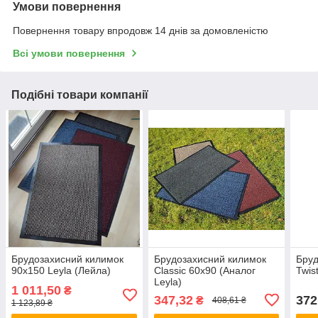
Умови повернення
Повернення товару впродовж 14 днів за домовленістю
Всі умови повернення
Подібні товари компанії
Брудозахисний килимок
Брудозахисний килимок
Бруд
90х150 Leyla (Лейла)
Classic 60х90 (Аналог
Twis
Leyla)
1 011,50
₴
347,32
372
₴
408,61 ₴
1 123,89 ₴