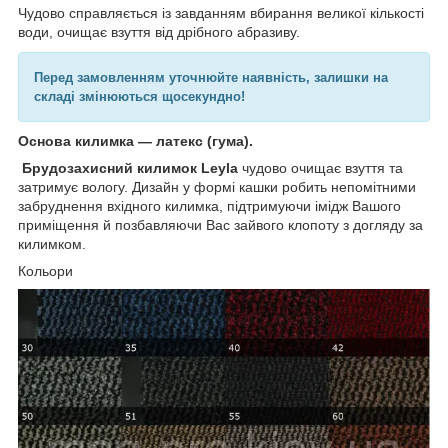
Чудово справляється із завданням вбирання великої кількості
води, очищає взуття від дрібного абразиву.
Перед замовленням уточнюйте наявність, залишки на
складі змінюються щосекундно!
Основа килимка — латекс (гума).
Брудозахисний килимок Leyla
чудово очищає взуття та
затримує вологу. Дизайн у формі кашки робить непомітними
забруднення вхідного килимка, підтримуючи імідж Вашого
приміщення й позбавляючи Вас зайвого клопоту з догляду за
килимком.
Кольори