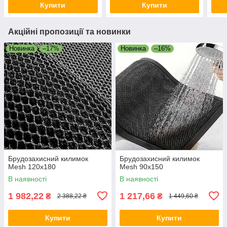
Купити
Купити
Акційні пропозиції та новинки
Новинка
–17%
Новинка
–16%
Брудозахисний килимок
Брудозахисний килимок
Mesh 120х180
Mesh 90х150
В наявності
В наявності
1 982,22
1 217,66
₴
₴
2 388,22 ₴
1 449,60 ₴
Купити
Купити