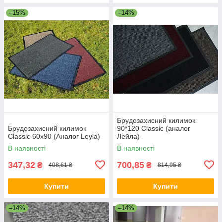
–15%
–14%
Брудозахисний килимок
Брудозахисний килимок
90*120 Classic (аналог
Classic 60х90 (Аналог Leyla)
Лейла)
В наявності
В наявності
347,32
700,85
₴
₴
408,61 ₴
814,95 ₴
Купити
Купити
–14%
–14%