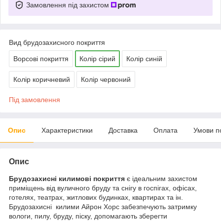
Замовлення під захистом
Вид брудозахисного покриття
Ворсові покриття
Колір сірий
Колір синій
Колір коричневий
Колір червоний
Під замовлення
Опис
Характеристики
Доставка
Оплата
Умови п
Опис
Брудозахисні килимові покриття
є ідеальним захистом
приміщень від вуличного бруду та снігу в госпігах, офісах,
готелях, театрах, житлових будинках, квартирах та ін.
Брудозахисні килими Айрон Хорс забезпечують затримку
вологи, пилу, бруду, піску, допомагають зберегти