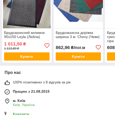
Брудозахисний килимок
Брудозахисна доріжка
Бруд
90х150 Leyla (Лейла)
ширина 3 м. Chevy (Чеви)
гумо
сіра
1 011,50
₴
862,96
608
₴/пог.м
1 123,89 ₴
Купити
Купити
Про нас
100% позитивних з 8 відгуків за рік
Працює з 21.08.2015
м. Київ
Київ, Україна
Контакти