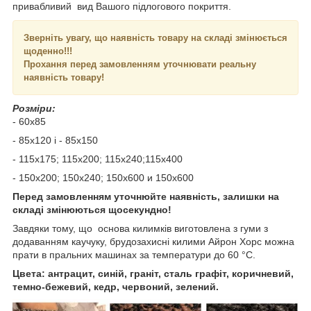
привабливий вид Вашого підлогового покриття.
Зверніть увагу, що наявність товару на складі змінюється
щоденно!!!
Прохання перед замовленням уточнювати реальну
наявність товару!
Розміри:
- 60х85
- 85х120 і - 85х150
- 115х175; 115х200; 115х240;115х400
- 150х200; 150х240; 150х600 и 150х600
Перед замовленням уточнюйте наявність, залишки на
складі змінюються щосекундно!
Завдяки тому, що основа килимків виготовлена з гуми з
додаванням каучуку, брудозахисні килими Айрон Хорс можна
прати в пральних машинах за температури до 60 °C.
Цвета: антрацит, синій, граніт, сталь графіт, коричневий,
темно-бежевий, кедр, червоний, зелений.