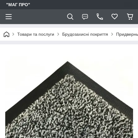
"МАГ ПРО"
Товари та послуги
Брудозахисні покриття
Придверны