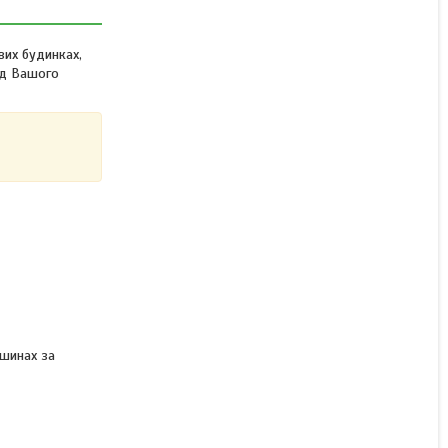
150*240 (IRON HORSE)
колір синій
ових будинках,
ид Вашого
Немає в наявності
11 750 ₴
ашинах за