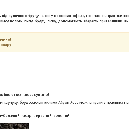
від вуличного бруду та снігу в госпігах, офісах, готелях, театрах, житл
римку вологи, пилу, бруду, піску, допомагають зберегти привабливий в
денно!!!
овару!
 змінюються щосекундно!
м каучуку, брудозахисні килими Айрон Хорс можна прати в пральних м
но-бежевий, кедр, червоний, зелений.