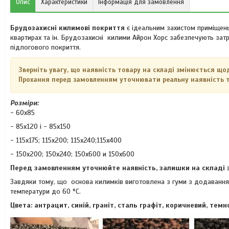
Опис
Характеристики
Інформація для замовлення
Брудозахисні килимові покриття
є ідеальним захистом приміщень 
квартирах та ін. Брудозахисні килими Айрон Хорс забезпечують зат
підлогового покриття.
Зверніть увагу, що наявність товару на складі змінюється що
Прохання перед замовленням уточнювати реальну наявність т
Розміри:
- 60х85
- 85х120 і - 85х150
- 115х175; 115х200; 115х240;115х400
- 150х200; 150х240; 150х600 и 150х600
Перед замовленням уточнюйте наявність, залишки на складі
Завдяки тому, що основа килимків виготовлена з гуми з додавання
температури до 60 °C.
Цвета: антрацит, синій, граніт, сталь графіт, коричневий, тем