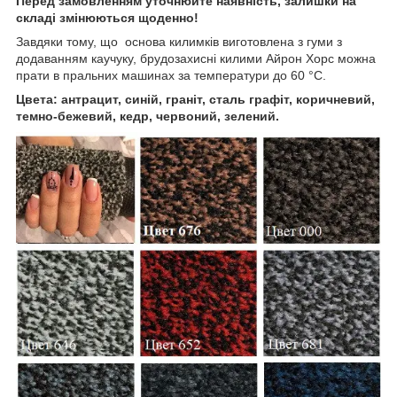
Перед замовленням уточнюйте наявність, залишки на
складі змінюються щоденно!
Завдяки тому, що основа килимків виготовлена з гуми з
додаванням каучуку, брудозахисні килими Айрон Хорс можна
прати в пральних машинах за температури до 60 °C.
Цвета: антрацит, синій, граніт, сталь графіт, коричневий,
темно-бежевий, кедр, червоний, зелений.