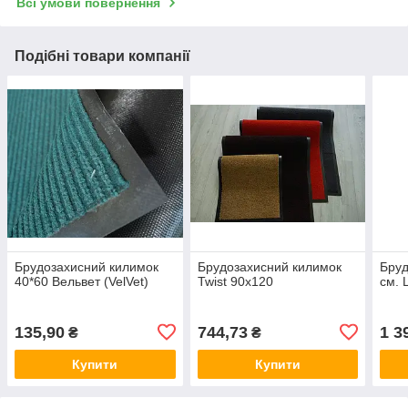
Всі умови повернення
Подібні товари компанії
Брудозахисний килимок
Брудозахисний килимок
Бруд
40*60 Вельвет (VelVet)
Twist 90х120
см. 
135,90
744,73
1 3
₴
₴
Купити
Купити