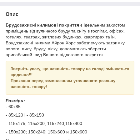
Опис
Брудозахисні килимові покриття
є ідеальним захистом
приміщень від вуличного бруду та снігу в госпігах, офісах,
готелях, театрах, житлових будинках, квартирах та ін.
Брудозахисні килими Айрон Хорс забезпечують затримку
вологи, пилу, бруду, піску, допомагають зберегти
привабливий вид Вашого підлогового покриття.
Зверніть увагу, що наявність товару на складі змінюється
щоденно!!!
Прохання перед замовленням уточнювати реальну
наявність товару!
Розміри:
- 60х85
- 85х120 і - 85х150
- 115х175; 115х200; 115х240;115х400
- 150х200; 150х240; 150х600 и 150х600