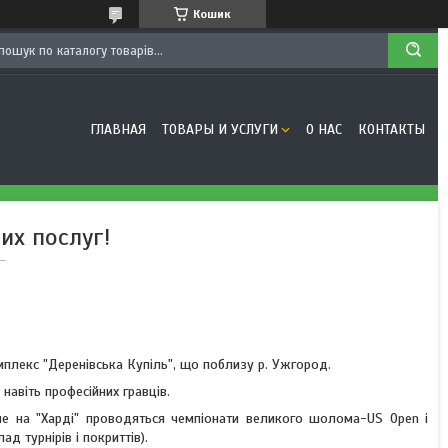
Кошик
ГЛАВНАЯ
ТОВАРЫ И УСЛУГИ
О НАС
КОНТАКТЫ
их послуг!
мплекс "Деренівська Купіль", що поблизу р. Ужгород.
навіть професійних гравців.
аме на "Харді" проводяться чемпіонати великого шолома-US Open і
ад турнірів і покриттів).