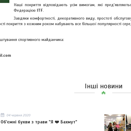
Наші покриття відповідають усім вимогам, які пред'являють
Федерацією
ITF
.
Завдяки комфортності, декоративного виду, простоті обслуговув
ості покриття з кожним роком набувають все більшої популярності сере
штування спортивного майданчика:
il.com
Інші новини
04 червня 2020
Об'ємні букви з трави "Я ❤️ Бахмут"