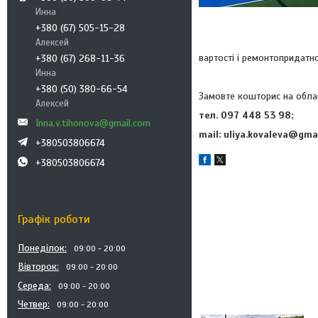
Инна
+380 (67) 505-15-28
Алексей
вартості і ремонтопридатн
+380 (67) 268-11-36
Инна
+380 (50) 380-66-54
Замовте кошторис на обла
Алексей
тел. 097 448 53 98;
Inna.v.tihonova@gmail.com
mail: uliya.kovaleva@gma
+380503806674
+380503806674
Графік роботи
Понеділок
09:00
20:00
Вівторок
09:00
20:00
Середа
09:00
20:00
Четвер
09:00
20:00