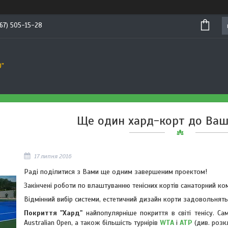
67) 505-15-28
О"
Ще один хард-корт до Ваш
17 липня 2016
Раді поділитися з Вами ще одним завершеним проектом!
Закінчені роботи по влаштуванню тенісних кортів санаторний ко
Відмінний вибір системи, естетичний дизайн корти задовольнять 
Покриття "Хард"
найпопулярніше покриття в світі тенісу. С
Australian Open, а також більшість турнірів
WTA
і
ATP
(див. розкл