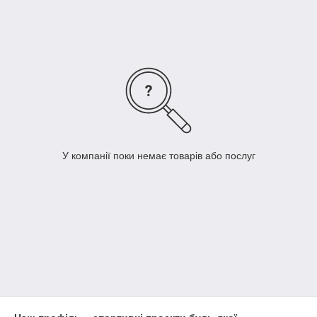
залів
акрилові поритія для тенісу
Виконуємо роботи по благоустрою території.
Запропонуємо технічне рішення і підготуємо калькуляцію.
Залишайте заявку нижче прямо зараз або телефонуйте
050 380 66 74
або оствляйте завку на розрахунок вартості Вашого проекту
У компанії поки немає товарів або послуг