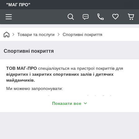
"МАГ ПРО"
Товари та послуги
Спортивні покриття
Спортивні покриття
ТОВ МАГ-ПРО
спеціалізується на пристрої покриттів для
відкритих і закритих спортивних залів і дитячих
майданчиків.
Ми можемо запропонувати:
штучну траву (мультиспорт, теніс, футбол)
Показати все
безшовні гумові покриття з гумової крихти та
поліуретанового сполучного;
модульні гумові покриття (плити) для
спортивних і дитячих майданчиків
;
спортивні пвх покриття (лінолеум) для закритих