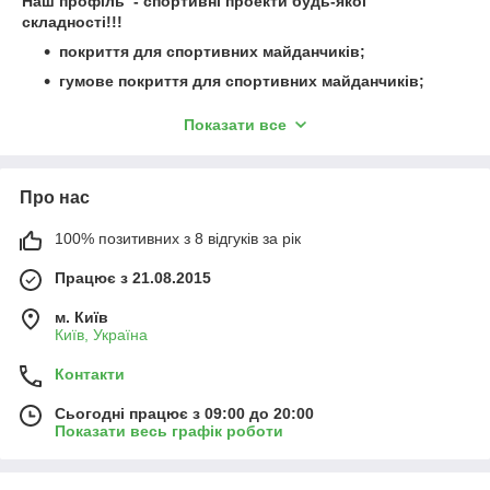
Наш профіль - спортивні проекти будь-якої
складності!!!
покриття для спортивних майданчиків;
гумове покриття для спортивних майданчиків;
покриття для спортивних майданчиків на вулиці;
Показати все
поліуретанове покриття спортивних
майданчиків;
покриття для спортивних майданчиків з гумової
Про нас
крихти;
100% позитивних з 8 відгуків за рік
штучне покриття трава;
футбольна штучна трава;
Працює з 21.08.2015
штучна трава для тенісу;
м. Київ
спортивна штучна трава;
Київ, Україна
декоративна штучна трава;
Контакти
укладання штучної трави;
Сьогодні працює з 09:00 до 20:00
плитка з гумової крихти;
Показати весь графік роботи
гумова плитка для дитячих майданчиків;
гумова крихта